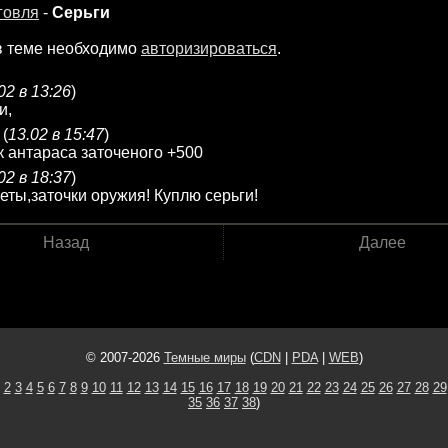
говля
-
Серьги
в теме необходимо
авторизироваться
.
02 в 13:26
)
и,
(
13.02 в 15:47
)
 антараса заточеного +500
02 в 18:37
)
ты,заточки оружия! Куплю серьги!
Назад
Далее
© 2007-2026
Темные миры
(
CDN
|
PDA
|
WEB
)
2
3
4
5
6
7
8
9
10
11
12
13
14
15
16
17
18
19
20
21
22
23
24
25
26
27
28
29
35
36
37
38
)