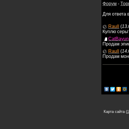
Форум
-
Тор
Для ответа 
Raull
(
13.
Куплю серьг
CatBayun
Продам эпик
Raull
(
14.
Продам моне
Карта сайта (
1