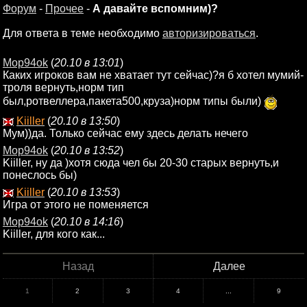
Форум
-
Прочее
-
А давайте вспомним)?
Для ответа в теме необходимо
авторизироваться
.
Mop94ok
(
20.10 в 13:01
)
Каких игроков вам не хватает тут сейчас)?я б хотел мумий-
троля вернуть,норм тип
был,ротвеллера,пакета500,круза)норм типы были)
Kiiller
(
20.10 в 13:50
)
Мум))да. Только сейчас ему здесь делать нечего
Mop94ok
(
20.10 в 13:52
)
Kiiller, ну да )хотя сюда чел бы 20-30 старых вернуть,и
понеслось бы)
Kiiller
(
20.10 в 13:53
)
Игра от этого не поменяется
Mop94ok
(
20.10 в 14:16
)
Kiiller, для кого как...
Назад
Далее
1
2
3
4
...
9