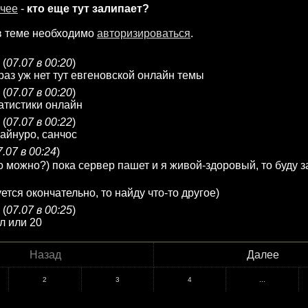
чее
-
кто еще тут залипает?
в теме необходимо
авторизироваться
.
(
07.07 в 00:20
)
 раз уж нет тут евгеновской онлайн темы
(
07.07 в 00:20
)
атистики онлайн
(
07.07 в 00:22
)
 айнуро, санчос
7.07 в 00:24
)
о можно?) пока сервер пашет и я живой-здоровый, то буду 
ется окончательно, то найду что-то другое)
(
07.07 в 00:25
)
л или 20
Назад
Далее
2
3
4
...