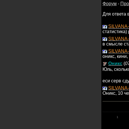
Форум
-
Про
Для ответа 
SILVANA-
статистика)
SILVANA-
в смысле ст
SILVANA-
оникс, кини,
Оникс
(
0
Юль, скольк
еси серв сду
SILVANA-
Оникс, 10 че
1