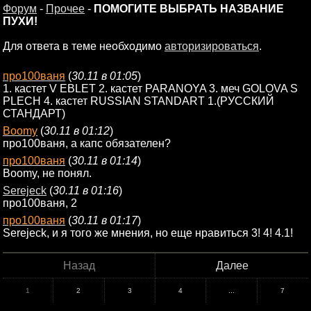
Форум
-
Прочее
-
ПОМОГИТЕ ВЫБРАТЬ НАЗВАНИЕ
ПУХИ!
Для ответа в теме необходимо
авторизироваться
.
про100ваня
(
30.11 в 01:05
)
1. кастет V EBLET 2. кастет PARANOYA 3. меч GOLOVA S
PLECH 4. кастет RUSSIAN STANDART 1.(РУССКИЙ
СТАНДАРТ)
Boomy
(
30.11 в 01:12
)
про100ваня, а капс обязателен?
про100ваня
(
30.11 в 01:14
)
Boomy, не понял.
Serejeck
(
30.11 в 01:16
)
про100ваня, 2
про100ваня
(
30.11 в 01:17
)
Serejeck, и я того же мнения, но еще нравиться 3! 4! 4.1!
Назад
Далее
1
2
3
4
...
7