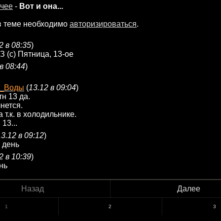
чее
-
Вот и она...
в теме необходимо
авторизироваться
.
2 в 08:35
)
З (с) Пятница, 13-ое
в 08:44
)
ь_Воды
(
13.12 в 09:04
)
н 13 да.
нется.
 т.к. в холодильнике.
13...
13.12 в 09:12
)
 день
2 в 10:39
)
нь
Назад
Далее
1
2
3