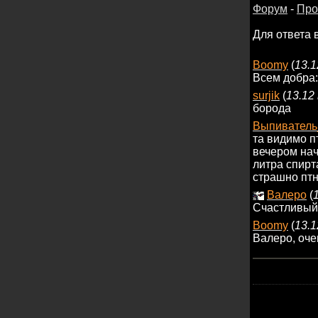
Форум
-
Про
Для ответа 
Boomy
(
13.1
Всем добра:
surjik
(
13.12 
борода
Выпивател
та видимо пт
вечером нач
литра спирта
страшно птн 
Валеро
(
Счастливый
Boomy
(
13.1
Валеро, оче