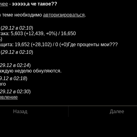
чее
-
эээээ,а че такое??
в теме необходимо
авторизироваться
.
(
29.12 в 02:10
)
атака: 5,603 (+12,439, +0%) / 16,650
)
защита: 19,652 (+28,102) / 0 (+0)Где проценты мои???
(
29.12 в 02:10
)
29.12 в 02:14
)
аждую неделю обнуляются.
9.12 в 02:18
)
ого
29.12 в 02:30
)
овление
Назад
Далее