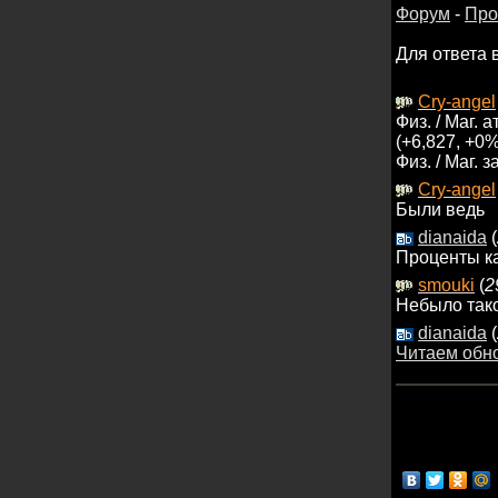
Форум
-
Про
Для ответа 
Cry-angel
Физ. / Маг. 
(+6,827, +0%
Физ. / Маг. 
Cry-angel
Были ведь
dianaida
(
Проценты к
smouki
(
2
Небыло так
dianaida
(
Читаем обн