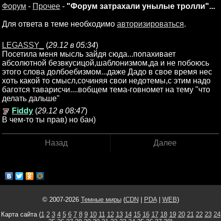
Форум
-
Прочее
-
"Форум затрахали унылые тролли"...
Для ответа в теме необходимо
авторизироваться
.
LEGASSY_
(
29.12 в 05:34
)
Посетила меня мысль зайдя сюда...попахивает
абсолютной безвкусицой,шаблонизмом,да и не побоюсь
этого слова долбоебизмом...даже Дадо в свое время нес
хоть какой то смысл,сочиняя свои недотемы,с этим надо
баготся таварисчи....вобщем тема-говномет на тему "что
делать дальше"
Fiddy
(
29.12 в 08:47
)
В чем-то ты прав) но бан)
Назад
Далее
© 2007-2026
Темные миры
(
CDN
|
PDA
|
WEB
)
Карта сайта (
1
2
3
4
5
6
7
8
9
10
11
12
13
14
15
16
17
18
19
20
21
22
23
24