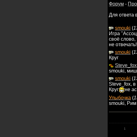
Форум
-
Про
Для ответа 
smouki
(
1
Игра "Ассоц
своё слово,
не отвечать
smouki
(
1
Круг
Steve_fox
smouki, миш
smouki
(
1
Steve_fox, 
Круг
не ас
Улыбочка
(
1
smouki, Рим
1