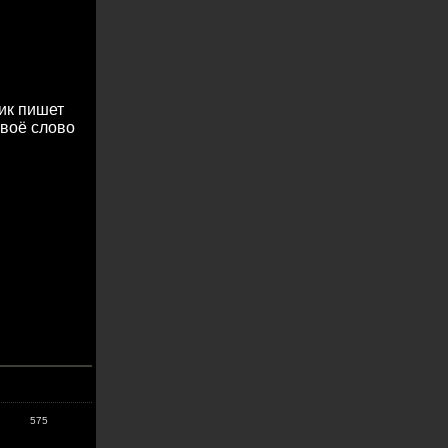
ик пишет
своё слово
575