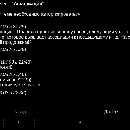
чее
-
"Ассоциация"
в теме необходимо
авторизироваться
.
3.03 в 21:38
)
иации". Правила простые, я пишу слово, следующий участн
 то, которое вызывает ассоциации к предыдущему и т.д. На 
!!! продолжим!?
3.03 в 21:38
)
(
13.03 в 21:43
)
аня :D
3.03 в 21:46
)
в смысле????)))
социируется как то
3.03 в 22:36
)
Назад
Далее
2
3
4
...