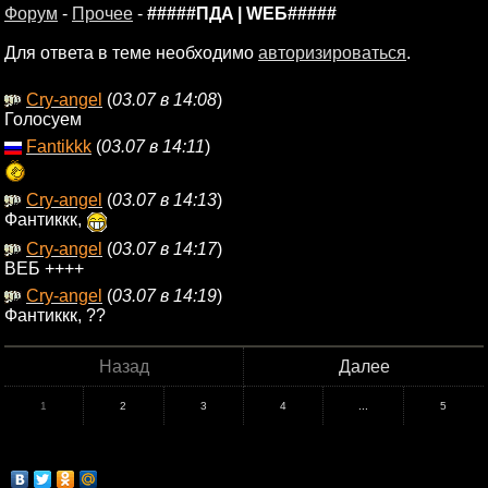
Форум
-
Прочее
-
#####ПДA | WЕБ#####
Для ответа в теме необходимо
авторизироваться
.
Cry-angel
(
03.07 в 14:08
)
Голосуем
Fantikkk
(
03.07 в 14:11
)
Cry-angel
(
03.07 в 14:13
)
Фантиккк,
Cry-angel
(
03.07 в 14:17
)
ВЕБ ++++
Cry-angel
(
03.07 в 14:19
)
Фантиккк, ??
Назад
Далее
1
2
3
4
...
5