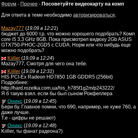
Форум
-
Прочее
-
Посоветуйте видеокарту на комп
Для ответа в теме необходимо
авторизироваться
.
Mazay777
(
19.09 в 12:21
)
бюджет до 6000 т.р. что можно хорошего подобрать? Комп
core i5 3.3 GHz 8GB. Пока присмотрел видюху 2Gb ASUS
GTX750-PHOC-2GD5 с CUDA. Норм или что нибудь еще
можно подобрать?
Kiiller
(
19.09 в 12:24
)
Mazay777, Смотря для чего она тебе.
Kiiller
(
19.09 в 12:31
)
HIS PCI-Ex Radeon HD7850 1GB GDDR5 (256bit)
Подробнее:
http://hard.rozetka.com.ua/his_h785f1g2m/p243222/
Я б такую взял. если бы был сыном Рокфеллера
Оникс
(
19.09 в 12:45
)
Бери бу. Главное помни, что 690, например, не хуже 760, а
даже лучше.
Т.е - цифры не решают)
Оникс
(
19.09 в 12:48
)
Kiiller, ты фанат радеона?)