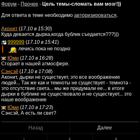
Форум
-
Прочее
-
Цель темы-сломать вам мозг!))
Для ответа в теме необходимо
авторизироваться
.
Аконит
(
17.10 в 15:30
)
Куда девается дырка,когда бублик съедается???)))
999999
(
17.10 в 15:41
)
лечись пока не поздно
Юми
(
17.10 в 16:28
)
Сгорает в нашей атмосфере.
Сэнсэй
(
17.10 в 17:08
)
Аконит, дырки не существует, это все воображение
людей... Так же как и темноты не существует - темнота -
это отсутствие света... мы же придумали ее... в итоге
дырки в бублике не существовало и не существует... это
наше воображение
Юми
(
17.10 в 17:23
)
Сэнсэй, А есть ли свет?
Назад
Далее
1
2
3