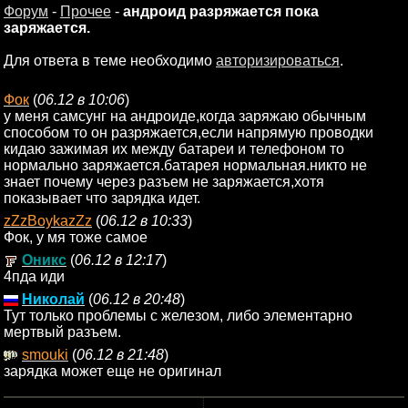
Форум
-
Прочее
-
андроид разряжается пока
заряжается.
Для ответа в теме необходимо
авторизироваться
.
Фок
(
06.12 в 10:06
)
у меня самсунг на андроиде,когда заряжаю обычным
способом то он разряжается,если напрямую проводки
кидаю зажимая их между батареи и телефоном то
нормально заряжается.батарея нормальная.никто не
знает почему через разъем не заряжается,хотя
показывает что зарядка идет.
zZzBoykazZz
(
06.12 в 10:33
)
Фок, у мя тоже самое
Оникс
(
06.12 в 12:17
)
4пда иди
Николай
(
06.12 в 20:48
)
Тут только проблемы с железом, либо элементарно
мертвый разъем.
smouki
(
06.12 в 21:48
)
зарядка может еще не оригинал