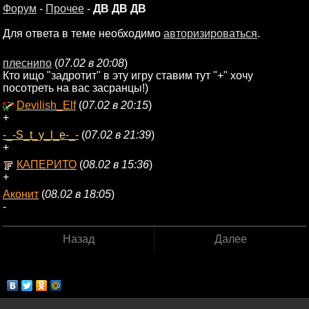
Форум
-
Прочее
-
ДВ ДВ ДВ
Для ответа в теме необходимо
авторизироваться
.
плеснипо
(
07.02 в 20:08
)
Кто ищо "задротит" в эту игру ставим тут "+" хочу
посотреть на вас засранцы!)
Devilish_Elf
(
07.02 в 20:15
)
+
-_-S_t_y_l_e-_-
(
07.02 в 21:39
)
+
КАПЕРИТО
(
08.02 в 15:36
)
+
Аконит
(
08.02 в 18:05
)
-
Назад
Далее