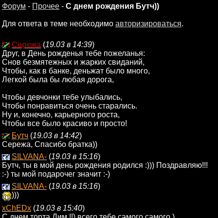
Форум
-
Прочее
-
С днем рождения Бутч))
Для ответа в теме необходимо
авторизироваться
.
Сережа
(
19.03 в 14:39
)
Друг, в День рожденья тебе пожеланья:
Снов безмятежных и жарких свиданий,
Чтобы, как в банке, деньжат было много,
Легкой была бы любая дорога,
Чтобы девчонки тебе улыбались,
Чтобы понравиться очень старались.
Ну и, конечно, карьерного роста,
Чтобы все было красиво и просто!
Бутч
(
19.03 в 14:42
)
Сережа, Спасибо братка))
SILVANA-
(
19.03 в 15:16
)
Бутч, ты в мой день рождения родился :))) Поздравляю!!!
:-) ты мой подарочег значит :-)
SILVANA-
(
19.03 в 15:16
)
)))
xChEDx
(
19.03 в 15:40
)
С днем торта Дим.!!) всего тебе самого самого.)