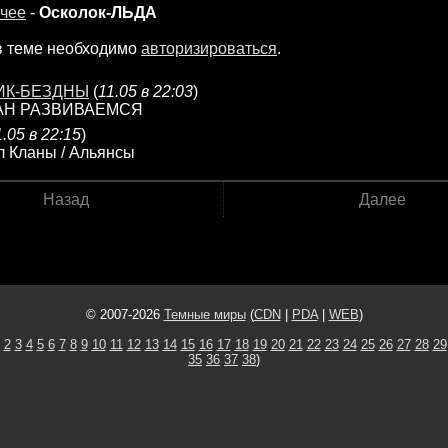
чее
-
Осколок-ЛЬДА
в теме необходимо
авторизироваться
.
ИК-БЕЗДНЫ
(
11.05 в 22:03
)
АН РАЗВИВАЕМСЯ
1.05 в 22:15
)
л Кланы / Альянсы
Назад
Далее
© 2007-2026
Темные миры
(
CDN
|
PDA
|
WEB
)
2
3
4
5
6
7
8
9
10
11
12
13
14
15
16
17
18
19
20
21
22
23
24
25
26
27
28
29
35
36
37
38
)