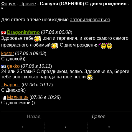
Форум
-
Прочее
-
Сашуня (GAER900) С днем рождения:-
*
Для ответа в теме необходимо
авторизироваться
.
DragonInferno
(
07.06 в 00:08
)
Здоровья тебе
,сил и терпения, и всего самого самого
прекрасного любимый
С днем рождения
koster
(
07.06 в 09:03
)
С днюхой))
gekko
(
07.06 в 10:11
)
24 или 25 таки? С праздником, всяко. Здоровье да, береги,
тебе вон сколько народа на шее нести
_Барон_
(
07.06 в 10:17
)
С Днюхой:)
Малышик
(
07.06 в 10:28
)
С днюшечкой ))
Назад
Далее
1
2
3