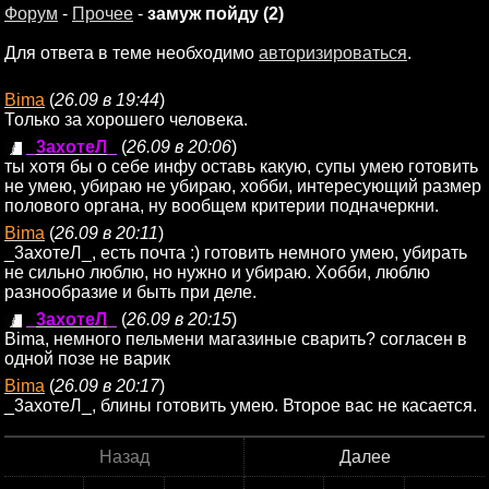
Форум
-
Прочее
-
замуж пойду (2)
Для ответа в теме необходимо
авторизироваться
.
Bima
(
26.09 в 19:44
)
Только за хорошего человека.
_3ахотеЛ_
(
26.09 в 20:06
)
ты хотя бы о себе инфу оставь какую, супы умею готовить
не умею, убираю не убираю, хобби, интересующий размер
полового органа, ну вообщем критерии подначеркни.
Bima
(
26.09 в 20:11
)
_3ахотеЛ_, есть почта :) готовить немного умею, убирать
не сильно люблю, но нужно и убираю. Хобби, люблю
разнообразие и быть при деле.
_3ахотеЛ_
(
26.09 в 20:15
)
Bima, немного пельмени магазиные сварить? согласен в
одной позе не варик
Bima
(
26.09 в 20:17
)
_3ахотеЛ_, блины готовить умею. Второе вас не касается.
Назад
Далее