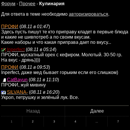
Форум
-
Прочее
-
Кулинария
Для ответа в теме необходимо
авторизироваться
.
ПРОФИ
(
08.11 в 01:47
)
Здесь пусть пишут те кто приправу кладет в первые блюда
и какие не шивпотреб а по своим вкусам.
Какие наборы и что какая приправа дает по вкусу...
Inperfect
(
08.11 в 05:14
)
ПРОФИ, мускатный орех с кефиром. Молотый. 30-50 гр.
На вкус - дрянь))))
ПРОФИ
(
08.11 в 09:53
)
Inperfect, даже мед бывает горьким если его слишком)
CatBayun
(
08.11 в 11:10
)
ПРОФИ, жуй мивину
SILVANA-
(
08.11 в 16:20
)
Укроп, петрушку и зелёный лук. Все.
Назад
Далее
1
2
3
4
...
7