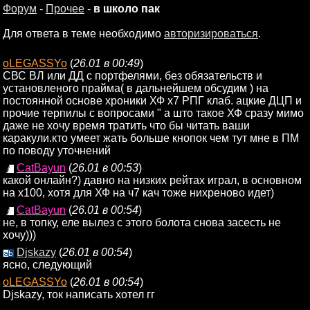
Форум
-
Прочее
-
в школо пак
Для ответа в теме необходимо
авторизироваться
.
oLEGASSYo
(
26.01 в 00:49
)
СВС ВЛ или ДД с портфелями, без обязательств и
установленого прайма( в дальнейшем обсудим ) на
постоянной основе хроники ХФ х7 РПГ клаб. ацкие ДЦП и
прочие терпилы с вопросами " а што такое ХФ сразу мимо
даже не хочу время тратить что бы читать ваши
каракули.кто умеет жать больше кнопок чем тут мне в ПМ
по поводу уточнений
CatBayun
(
26.01 в 00:53
)
какой онлайн?) давно на низких рейтах играл, в основном
на х100, хотя для ХФ на ч7 кач тоже нихреново идет)
CatBayun
(
26.01 в 00:54
)
не, в топку, еле вылез с этого болота снова засесть не
хочу)))
Djskazy
(
26.01 в 00:54
)
ясно, следующий
oLEGASSYo
(
26.01 в 00:54
)
Djskazy, ток написать хотел гг