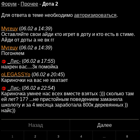
Форум
-
Прочее
-
Дота 2
Для ответа в теме необходимо
авторизироваться
.
Мугецу
(
06.02 в 14:39
)
Оставляйте свои айди кто игрет в доту и кто есть в стиме.
Айди от доты а не вк гг
Мугецу
(
06.02 в 14:39
)
Погоняем
_Лис-
(
06.02 в 17:55
)
нахрен вас....3к помойка
oLEGASSYo
(
06.02 в 20:45
)
Кариночки на вас не хватает
_Лис-
(
06.02 в 22:54
)
Кариночка умнее нас всех вместе взятых :))) сколько там
ей лет? 17? ...не пристойным поведением заманила
школоту и за 4 месяца заработала 800к деревянных ))
найс))
Назад
Далее
1
2
3
4
...
8