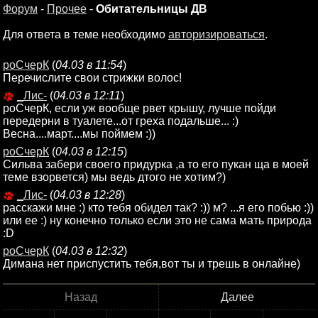
Форум
-
Прочее
-
Обитательницы ДВ
Для ответа в теме необходимо
авторизироваться
.
роСчерК
(
04.03 в 11:54
)
Перечислите свои стрижки волос!
_Лис-
(
04.03 в 12:11
)
роСчерК, если уж вообще рвет крышу, лучше пойди
передерни в туалете...от греха подальше... :)
Весна....март....мы поймем :))
роСчерК
(
04.03 в 12:15
)
Сильва забери своего придурка ,а то его пукан ща в моей
теме взорвется) мы ведь дтого не хотим?)
_Лис-
(
04.03 в 12:28
)
расскажи мне :) кто тебя обидел так? :)) м? ...я его побью :))
или ее :) ну конечно только если это не сама мать природа
:D
роСчерК
(
04.03 в 12:32
)
Димана нет приспустить тебя,вот ты и трешь в онлайне)
Назад
Далее