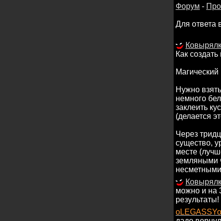
Форум
-
Про
Для ответа 
Ковырял
Как создать
Магический 
Нужно взять
немного бел
заклеить ку
(делается э
Через тридц
существо, у
месте (лучш
земляными ч
несметными 
Ковырял
можно и на 
результаты!
oLEGASSY
дадо верну