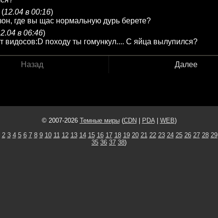
(
12.04 в 00:16
)
зон, где вы щас нормальную дурь берете?
2.04 в 06:46
)
 видосов:D походу ты гомункул.... С яйца вылупился?
Назад
Далее
© 2007-2026
Темные миры
(
CDN
|
PDA
|
WEB
)
2
3
4
5
6
7
8
9
10
11
12
13
14
15
16
17
18
19
20
21
22
23
24
25
26
27
28
29
35
36
37
38
)