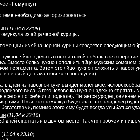
чее
-
Гомункул
в теме необходимо
авторизироваться
.
кин
(
11.04 в 22:08
)
 гомункула из яйца черной курицы.
помощник из яйца черной курицы создается следующим об
 нужное яйцо, сделать в нем иголкой небольшое отверстие 
ка. Вместо белка нужно наполнить яйцо мужским семенем, 
ском пергамента. Затем это яйцо нужно положить в навозну
то в первый день мартовского новолуния).
ать дней из навозной кучи выйдет маленькое, человекообр
родливого вида. Этого человечка нужно надежно спрятать 
е всего в погребе или подвале). Питается уродец семенем 
ервями. Пока этот гомункул будет жить, его владелец будет
богатствами, помимо этого ему будет всегда улыбаться уда
кин
(
11.04 в 22:10
)
30 дней спрятать и в другом месте. Так что пробуем и пише
o
(
11.04 в 23:10
)
лся?