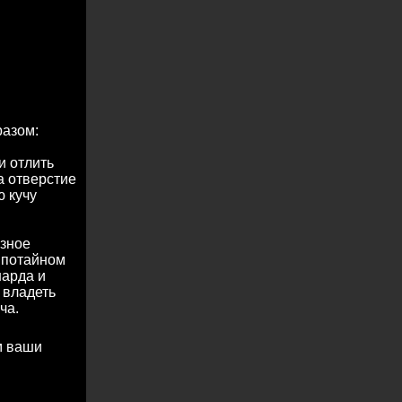
разом:
и отлить
а отверстие
ю кучу
азное
в потайном
нарда и
 владеть
ча.
м ваши