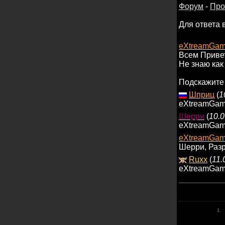
Форум
-
Про
Для ответа 
eXtreamGam
Всем Привет
Не знаю как
Подскажите 
Шприц
(
1
eXtreamGame
Шерри
(
10.0
eXtreamGame
eXtreamGam
Шерри, Разр
Ruxx
(
11.
eXtreamGam
1