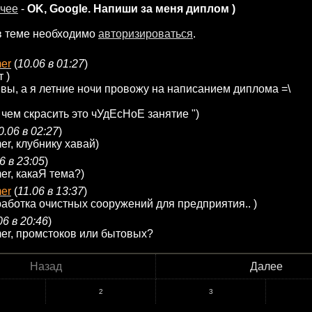
чее
-
OK, Google. Напиши за меня диплом )
в теме необходимо
авторизироваться
.
er
(
10.06 в 01:27
)
 )
 вы, а я летние ночи провожу на написанием диплома =\
чем скрасить это чУдЕсНоЕ занятие ")
0.06 в 02:27
)
r, клубнику хавай)
6 в 23:05
)
r, какаЯ тема?)
er
(
11.06 в 13:37
)
аботка очистных сооружений для предприятия.. )
06 в 20:46
)
er, промстоков или бытовых?
Назад
Далее
2
3