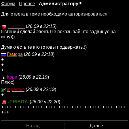
Форум
-
Прочее
-
Администратору!!!
Для ответа в теме необходимо
авторизироваться
.
HANNS
(
26.09 в 22:15
)
Евгений сделай эвент. Не показывай что задвинул на
игру)))
Думаю есть те кто готовы поддержать.))
Гамора
(
26.09 в 22:18
)
+
+
+
Кори
(
26.09 в 22:19
)
Плюс)
Inperfect
(
26.09 в 22:19
)
+
-PRIBOY-
(
26.09 в 22:20
)
++++++++++++++++++++++++++++++++++++++++++++++++
+++
Назад
Далее