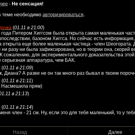
чее
-
Не сенсация!
в теме необходимо
авторизироваться
.
дочка
(
01.11 в 21:00
)
 года Питером Хиггсом была открыта самая маленькая част
впоследствии, базоном Хиггса. Но сейчас есть информация,
 открыта еще более маленькая частица - член Шеогората.
 ни разу ни была зафиксирована, но в теории она, скорей в
 К сожалению, для экспериментального доказательства этой
 серьезная аппаратура, чем БАК.
т
(
01.11 в 21:09
)
ак, Диана? А разве не он так много раз бывал в твоем пороч
т
(
01.11 в 21:11
)
) Насмешила прям)
01.11 в 21:13
)
т
(
01.11 в 21:14
)
еня член - 21 см. Ну, если это для тебя маленький, то у теб
Назад
Далее