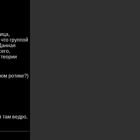
ица,
 что группой
 Данная
сего,
 теории
ном ротике?)
я там ведро,