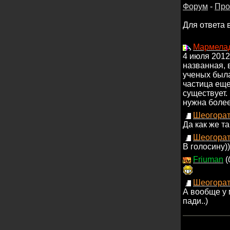
Форум
-
Про
Для ответа 
Мармела
4 июля 2012
названная, 
ученых была
частица еще
существует.
нужна более
Шеогора
Да как же т
Шеогора
В голосину)
Friuman
(
Шеогора
А вообще у м
пади..)