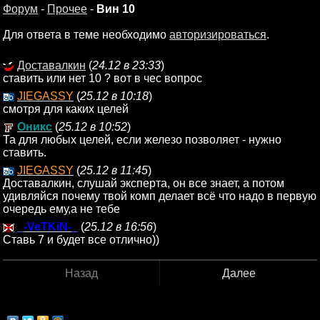
Форум
-
Прочее
-
Вин 10
Для ответа в теме необходимо
авторизироваться
.
Доставалкин
(
24.12 в 23:33
)
ставить или нет 10 ? вот в чес вопрос
JIEGASSY
(
25.12 в 10:18
)
смотря для каких целей
Оникс
(
25.12 в 10:52
)
Та для любых целей, если железо позволяет - нужно
ставить.
JIEGASSY
(
25.12 в 11:45
)
Доставалкин, слушай эксперта, он все знает, а потом
удивляйся почему твой комп делает всё что надо в первую
очередь ему,а не тебе
_-VeTKiN-_
(
25.12 в 16:56
)
Ставь 7 и будет все отлично))
Назад
Далее