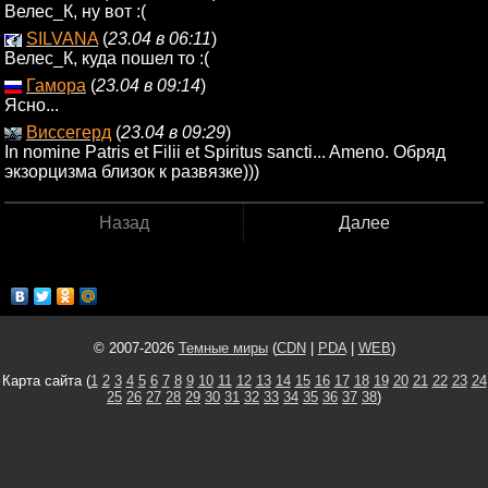
Велес_К, ну вот :(
SILVANA
(
23.04 в 06:11
)
Велес_К, куда пошел то :(
Гамора
(
23.04 в 09:14
)
Ясно...
Виссегерд
(
23.04 в 09:29
)
In nomine Patris et Filii et Spiritus sancti... Ameno. Обряд
экзорцизма близок к развязке)))
Назад
Далее
© 2007-2026
Темные миры
(
CDN
|
PDA
|
WEB
)
Карта сайта (
1
2
3
4
5
6
7
8
9
10
11
12
13
14
15
16
17
18
19
20
21
22
23
24
25
26
27
28
29
30
31
32
33
34
35
36
37
38
)