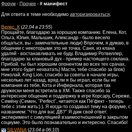
Форум
-
Прочее
-
# манифест
Для ответа в теме необходимо
авторизироваться
.
Велес_К
(
22.04 в 23:55
)
Прощайте, благодарю за хорошую компанию. Елена, Кот,
Ольга, Юлия, Малышик, Александр - было весело
общаться, вы - замечательные люди) Впрочем, я думаю, в
общении с некоторыми это не точка. Саня, из клана
удаляй - востанавливать не буду. Владимир Ротвеллер,
благодарю за клановый дух - пример настоящего соклана.
Прибой, ты был хорошим опонентом во всех тех срачах,
мне этого будет нехватать) Масти, тебе спасибо за блок)
Николай, King Lion, спасибо за советы в начале игры,
несколько лет назад, вряд ли я бы играл, если бы не
компания из тебя, Кота и Инфернала, которая так
дружески меня встретила в ХМ. Также спасибо за
интересное общение и поддержку в игре Корсару, Сереже,
Семёну (Семен, "Perfect", читается как Пё'фект - теперь
тебе с этим жить:) ). Я когда-то создавал тему на форуме, с
названием: "Что для вас ДВ?" Я дам свой ответ:
эксперимент с симуляцией взаимоотношений в закрытом
социуме. Это было познавательно и интересно. Спасибо!
SILVANA
(
23.04 в 06:10
)