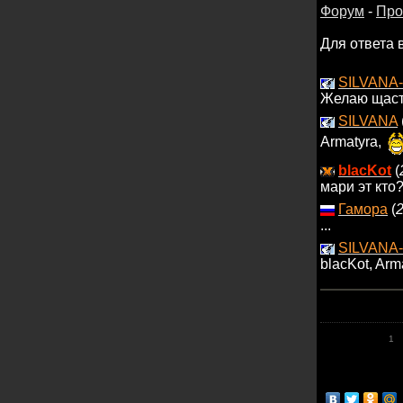
Форум
-
Про
Для ответа 
SILVANA-
Желаю щасть
SILVANA
Armatyra,
blacKot
(
мари эт кто
Гамора
(
2
...
SILVANA-
blacKot, Arm
1