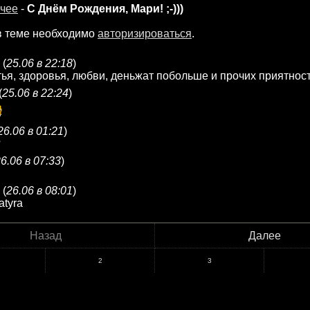
чее
-
С Днём Рождения, Мари! ;-)))
в теме необходимо
авторизироваться
.
(
25.06 в 22:18
)
я, здоровья, любви, деньжат побольше и прочих приятност
(
25.06 в 22:24
)
26.06 в 01:21
)
?
6.06 в 07:33
)
(
26.06 в 08:01
)
atyra
Назад
Далее
2
3