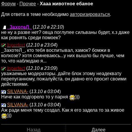
Форум
-
Прочее
-
Xaaa животное ебаное
Для ответа в теме необходимо
авторизироваться
.
_3ахотеЛ_
(
12.10 в 22:10
)
не ну а разве нет? овца поглупее сильваны будет, х.з даже
как ровнять среди помоек?
Inperfect
(
12.10 в 23:04
)
_3ахотеЛ_, кто тебя воспитывал, хамок? бомжи в
колхозе? хотя сомневаюсь...у них вышло бы лучше, чем
то, что наблюдаю я...
Inperfect
(
12.10 в 23:09
)
уважаемые модераторы. дайте блок этому неадеквату
перепуганному, пожалуйста. он давно его просит своими
действиями.
SILVANA-
(
13.10 в 03:04
)
Ниче как подгорело то у парня
)))
SILVANA-
(
13.10 в 03:04
)
Аж ради меня тему создал. Как я его задела то за живое
)))
Назад
Далее