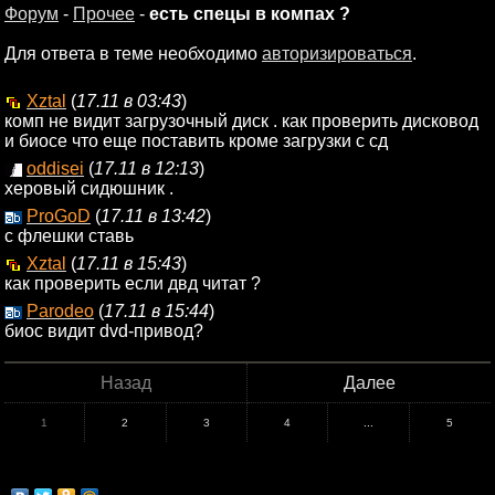
Форум
-
Прочее
-
есть спецы в компах ?
Для ответа в теме необходимо
авторизироваться
.
Xztal
(
17.11 в 03:43
)
комп не видит загрузочный диск . как проверить дисковод
и биосе что еще поставить кроме загрузки с сд
oddisei
(
17.11 в 12:13
)
херовый сидюшник .
ProGoD
(
17.11 в 13:42
)
с флешки ставь
Xztal
(
17.11 в 15:43
)
как проверить если двд читат ?
Parodeo
(
17.11 в 15:44
)
биос видит dvd-привод?
Назад
Далее
1
2
3
4
...
5