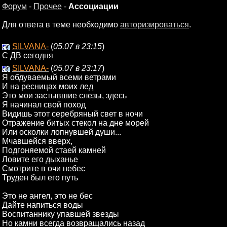
Форум
-
Прочее
-
Ассоциации
Для ответа в теме необходимо
авторизироваться
.
SILVANA-
(
05.07 в 23:15
)
С ДВ сегодня
SILVANA-
(
05.07 в 23:17
)
Я обдуваемый всеми ветрами
И на ресницах моих лед
Это мои застывшие слезы, здесь
Я начинал свой поход
Видишь этот сeребряный свет в ночи
Отражение битых стекол на дне морей
Или осколки лопнувшей души...
Мчавшейся вверx,
Подгоняемой стаей камней
Ловите его дыханье
Смотрите в очи небес
Труден был его путь
Это не ангел, это не бес
Дайте напиться воды
Воспитаннику упавшей звезды
Нo камни всегда возвращались назад