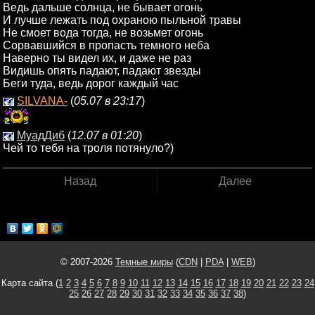
Ведь дальше солнца, не бывает огонь
И лучше лежать под oхраною пыльной травы
Нe смоет вода тогда, не возьмет огонь
Сорвавшийся в пропасть темного неба
Наверно ты видел их, и даже не раз
Видишь опять падают, падают звезды
Беги туда, ведь дорог каждый час
SILVANA-
(
05.07 в 23:17
)
МуадДиб
(
12.07 в 01:20
)
Чей то тебя на троля потянуло?)
Назад
Далее
© 2007-2026
Темные миры
(
CDN
|
PDA
|
WEB
)
Карта сайта (
1
2
3
4
5
6
7
8
9
10
11
12
13
14
15
16
17
18
19
20
21
22
23
24
25
26
27
28
29
30
31
32
33
34
35
36
37
38
)