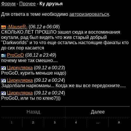
Форум
-
Прочее
-
Ку друзья
Для ответа в теме необходимо
авторизироваться
.
-MauseR-
(
06.12 в 06:08
)
СКОЛЬКО ЛЕТ ПРОШЛО зашел сюда и воспоминания
окутали, рад был видеть что жив старый добрый
"Darkworlds" и то что еще остались настоящие фанаты кто
до сих пор касается
ProGoD
(
08.12 в 23:49
)
почему мне так смешно....
Циркулярка
(
09.12 в 00:23
)
ProGoD, курить меньше надо)
Циркулярка
(
09.12 в 00:24
)
Задолбали наркоманы... Когда же вы все передохните.....
Циркулярка
(
09.12 в 00:24
)
ProGoD, или ты по клею?)))
Назад
Далее
1
2
3
4
...
9