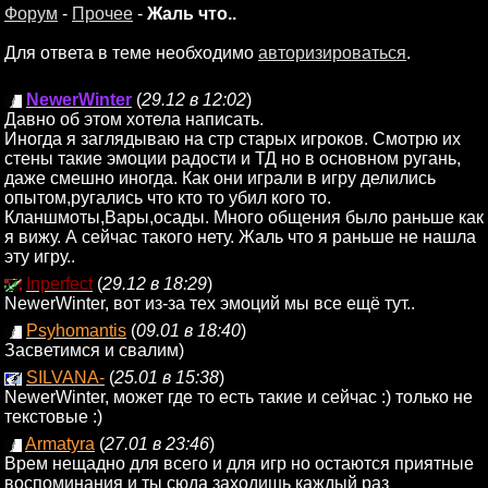
Форум
-
Прочее
-
Жаль что..
Для ответа в теме необходимо
авторизироваться
.
NewerWinter
(
29.12 в 12:02
)
Давно об этом хотела написать.
Иногда я заглядываю на стр старых игроков. Смотрю их
стены такие эмоции радости и ТД но в основном ругань,
даже смешно иногда. Как они играли в игру делились
опытом,ругались что кто то убил кого то.
Кланшмоты,Вары,осады. Много общения было раньше как
я вижу. А сейчас такого нету. Жаль что я раньше не нашла
эту игру..
Inperfect
(
29.12 в 18:29
)
NewerWinter, вот из-за тех эмоций мы все ещё тут..
Psyhomantis
(
09.01 в 18:40
)
Засветимся и свалим)
SILVANA-
(
25.01 в 15:38
)
NewerWinter, может где то есть такие и сейчас :) только не
текстовые :)
Armatyra
(
27.01 в 23:46
)
Врем нещадно для всего и для игр но остаются приятные
воспоминания и ты сюда заходишь каждый раз