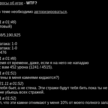
росы об игре
-
WTF?
в теме необходимо
авторизироваться
.
1 в 01:46
)
товый)
88/5,190,925
атака: 1-0
атака: 1-0
,476
1 в 01:46
)
ремя от времени, даже, если я на него не нападаю
 вам 452 урона (1241 / 4515).
1 в 01:51
)
стены в меня камнями кидаются?)
21.11 в 01:52
)
ебя бьет, а не стена. Эти стражи будут тебя бить пока ты н
 не убьешь всех стражей.
1 в 01:52
)
ял, что эти камни отнимают у меня 10% от моего полного зап