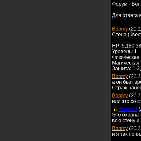
Форум
-
Воп
Для ответа 
Boomy
(
21.1
Стена (Квес
HP: 5,180,3
Уровень: 1
Физическая 
Магическая 
Защита: 1-2
Boomy
(
21.1
а он бьет в
Страж нанёс
Boomy
(
21.1
или это со 
8topaz8
(
Это охрана т
всю стену и
Boomy
(
21.1
и я так пон