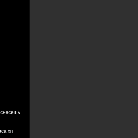
е снесешь
аса хп