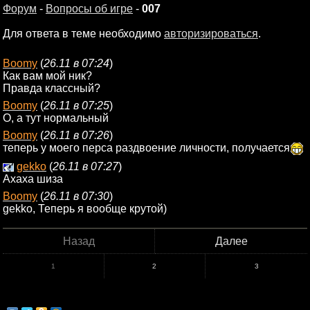
Форум
-
Вопросы об игре
-
007
Для ответа в теме необходимо
авторизироваться
.
Boomy
(
26.11 в 07:24
)
Как вам мой ник?
Правда классный?
Boomy
(
26.11 в 07:25
)
О, а тут нормальный
Boomy
(
26.11 в 07:26
)
теперь у моего перса раздвоение личности, получается
gekko
(
26.11 в 07:27
)
Ахаха шиза
Boomy
(
26.11 в 07:30
)
gekko, Теперь я вообще крутой)
Назад
Далее
1
2
3