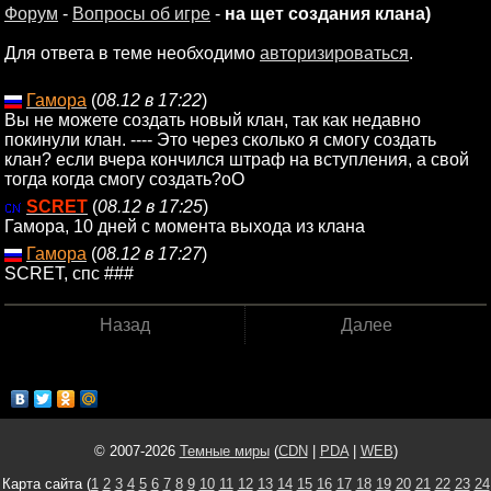
Форум
-
Вопросы об игре
-
на щет создания клана)
Для ответа в теме необходимо
авторизироваться
.
Гамора
(
08.12 в 17:22
)
Вы не можете создать новый клан, так как недавно
покинули клан. ---- Это через сколько я смогу создать
клан? если вчера кончился штраф на вступления, а свой
тогда когда смогу создать?оО
SCRET
(
08.12 в 17:25
)
Гамора, 10 дней с момента выхода из клана
Гамора
(
08.12 в 17:27
)
SCRET, спс ###
Назад
Далее
© 2007-2026
Темные миры
(
CDN
|
PDA
|
WEB
)
Карта сайта (
1
2
3
4
5
6
7
8
9
10
11
12
13
14
15
16
17
18
19
20
21
22
23
24