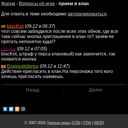
Форум
-
Вопросы об игре
-
прием в клан
Для ответа в теме необходимо
авторизироваться
.
blacKot
(
09.12 в 06:37
)
чтот совсем заблудился после всех этих обнов, где все
таки сейчас кнопка приглашения в клан то? зачем ее
прятать непонятно куда!?
Шерри
(
09.12 в 07:05
)
blacKot, штраф у перса клановый) как закончится, так
появится кнопка
DragonInferno
(
09.12 в 11:47
)
Действия-пригласить в клан.На персонажа того кого
хочешь пригласить нажмешь.
Назад
Далее
© 2007-2026
Темные миры
(
CDN
|
PDA
|
WEB
)