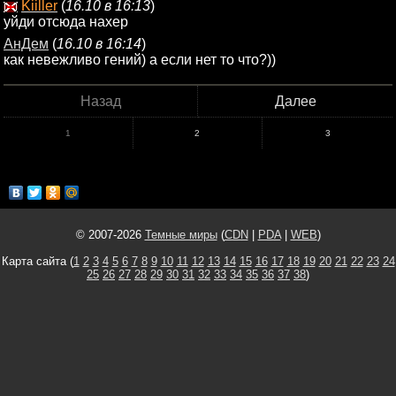
Kiiller
(
16.10 в 16:13
)
уйди отсюда нахер
АнДем
(
16.10 в 16:14
)
как невежливо гений) а если нет то что?))
Назад
Далее
1
2
3
© 2007-2026
Темные миры
(
CDN
|
PDA
|
WEB
)
Карта сайта (
1
2
3
4
5
6
7
8
9
10
11
12
13
14
15
16
17
18
19
20
21
22
23
24
25
26
27
28
29
30
31
32
33
34
35
36
37
38
)