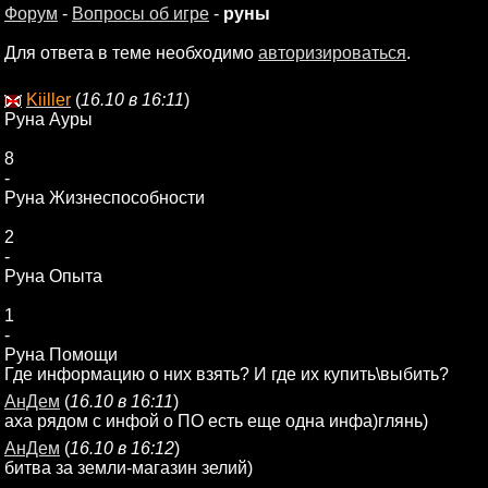
Форум
-
Вопросы об игре
-
руны
Для ответа в теме необходимо
авторизироваться
.
Kiiller
(
16.10 в 16:11
)
Руна Ауры
8
-
Руна Жизнеспособности
2
-
Руна Опыта
1
-
Руна Помощи
Где информацию о них взять? И где их купить\выбить?
АнДем
(
16.10 в 16:11
)
аха рядом с инфой о ПО есть еще одна инфа)глянь)
АнДем
(
16.10 в 16:12
)
битва за земли-магазин зелий)