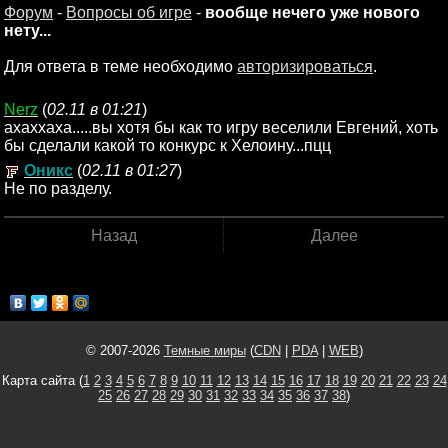
Форум
-
Вопросы об игре
-
вообще нечего уже нового
нету...
Для ответа в теме необходимо
авторизироваться
.
Nerz
(
02.11 в 01:21
)
ахаххаха.....вы хотя бы как то игру веселили Евгений, хоть
бы сделали какой то конкурс к Хелоину...пцц
Оникс
(
02.11 в 01:27
)
Не по разделу.
Назад
Далее
© 2007-2026
Темные миры
(
CDN
|
PDA
|
WEB
)
Карта сайта (
1
2
3
4
5
6
7
8
9
10
11
12
13
14
15
16
17
18
19
20
21
22
23
24
25
26
27
28
29
30
31
32
33
34
35
36
37
38
)