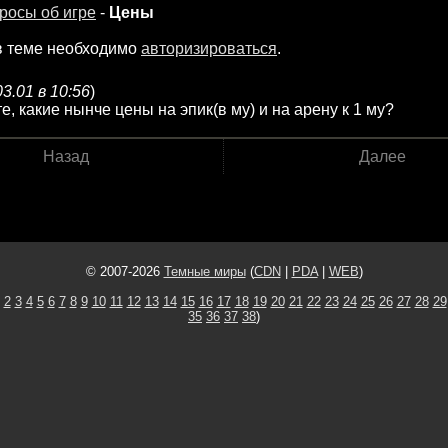
росы об игре
-
Цены
в теме необходимо
авторизироваться
.
03.01 в 10:56
)
е, какие нынче цены на эпик(в му) и на арену к 1 му?
Назад
Далее
© 2007-2026
Темные миры
(
CDN
|
PDA
|
WEB
)
2
3
4
5
6
7
8
9
10
11
12
13
14
15
16
17
18
19
20
21
22
23
24
25
26
27
28
29
35
36
37
38
)