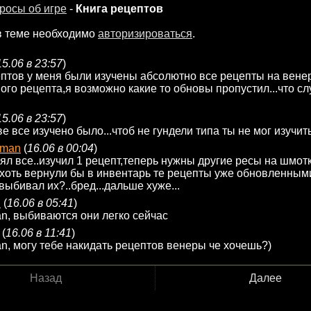
росы об игре
-
Книга рецептов
в теме необходимо
авторизироваться
.
15.06 в 23:57
)
ептов у меня были изучены абсолютно все рецепты на венеру
ного рецепта,я возможно какие то обновы пропустил...что сл
15.06 в 23:57
)
е все изучено было...чтоб не гундели типа ты не мог изучить 
rman
(
16.06 в 00:04
)
ял все..изучил 1 рецепт,теперь нужны другие ресы на шмотк
к хоть вернули бы в инвентарь те рецепты уже обновленными.
выбивал их?..бред...дальше хуже...
n
(
16.06 в 05:41
)
n, выбиваются они легко сейчас
(
16.06 в 11:41
)
n, могу тебе накидать рецептов венеры че хочешь?)
Назад
Далее