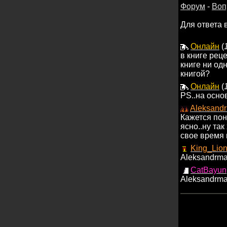
Форум
-
Воп
Для ответа 
Онлайн
(
в книге рец
книге ни од
книгой?
Онлайн
(
PS..на основ
Aleksand
Кажется пон
ясно..ну та
свое время 
King_Lio
Aleksandrma
CatBayun
Aleksandrma