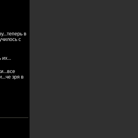
...теперь в
училось с
их...
и...все
..че зря в