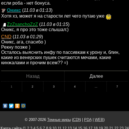
если роба - нет бонуса.
Оникс
(
11.03 в 01:13
)
Хотя хз, может я на старости лет чего путаю уже
ZzZsanchoZzZ
(
11.03 в 01:15
)
Оникс, я про это тоже слышал:)
CND
(
11.03 в 01:29
)
Оникс, ага, спасибо )
Рекну позже )
Осталось выяснить инфу по пассивкам к урону и, блин,
какие из венерских пушек считаются мечами, какие
кинжалами и прочим всем?? =)
Назад
Далее
1
2
3
4
...
7
© 2007-2026
Темные миры
(
CDN
|
PDA
|
WEB
)
Карта сайта (
1
2
3
4
5
6
7
8
9
10
11
12
13
14
15
16
17
18
19
20
21
22
23
24