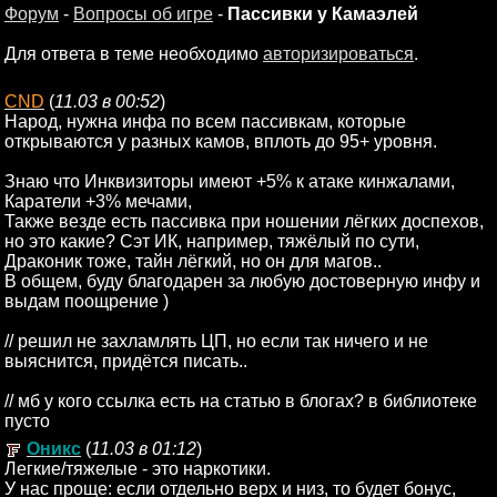
Форум
-
Вопросы об игре
-
Пассивки у Камаэлей
Для ответа в теме необходимо
авторизироваться
.
CND
(
11.03 в 00:52
)
Народ, нужна инфа по всем пассивкам, которые
открываются у разных камов, вплоть до 95+ уровня.
Знаю что Инквизиторы имеют +5% к атаке кинжалами,
Каратели +3% мечами,
Также везде есть пассивка при ношении лёгких доспехов,
но это какие? Сэт ИК, например, тяжёлый по сути,
Драконик тоже, тайн лёгкий, но он для магов..
В общем, буду благодарен за любую достоверную инфу и
выдам поощрение )
// решил не захламлять ЦП, но если так ничего и не
выяснится, придётся писать..
// мб у кого ссылка есть на статью в блогах? в библиотеке
пусто
Оникс
(
11.03 в 01:12
)
Легкие/тяжелые - это наркотики.
У нас проще: если отдельно верх и низ, то будет бонус,