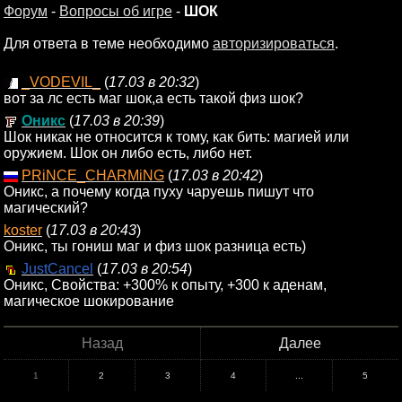
Форум
-
Вопросы об игре
-
ШОК
Для ответа в теме необходимо
авторизироваться
.
_VODEVIL_
(
17.03 в 20:32
)
вот за лс есть маг шок,а есть такой физ шок?
Оникс
(
17.03 в 20:39
)
Шок никак не относится к тому, как бить: магией или
оружием. Шок он либо есть, либо нет.
PRiNCE_CHARMiNG
(
17.03 в 20:42
)
Оникс, а почему когда пуху чаруешь пишут что
магический?
koster
(
17.03 в 20:43
)
Оникс, ты гониш маг и физ шок разница есть)
JustCancel
(
17.03 в 20:54
)
Оникс, Свойства: +300% к опыту, +300 к аденам,
магическое шокирование
Назад
Далее
1
2
3
4
...
5