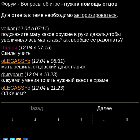
Форум
-
Вопросы об игре
-
нужна помощь отцов
Для ответа в теме необходимо
авторизироваться
.
valkar
(
12.04 в 07:11
)
подскажите,магу какое оружие в руки давать,чтобы
увеличивалась маг атака?как вообще её разогнать?
Шерри
(
12.04 в 07:15
)
Скилы учить
oLEGASSYo
(
12.04 в 08:31
)
мать решила отцовский движ париж
фигурант
(
12.04 в 10:23
)
олкуами умения точить,нужный квест в храме
oLEGASSYo
(
12.04 в 11:23
)
ОЛКУчем?
Назад
Далее
1
2
3
4
...
5