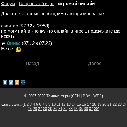
Форум
-
Вопросы об игре
-
игровой онлайн
Для ответа в теме необходимо
авторизироваться
.
савитар
(
07.12 в 05:58
)
не могу найти кнопку кто онлайн в игре... подскажите где
искать
Оникс
(
07.12 в 07:22
)
Ее нет
Назад
Далее
© 2007-2026
Темные миры
(
CDN
|
PDA
|
WEB
)
Карта сайта (
1
2
3
4
5
6
7
8
9
10
11
12
13
14
15
16
17
18
19
20
21
22
23
24
25
26
27
28
29
30
31
32
33
34
35
36
37
38
)