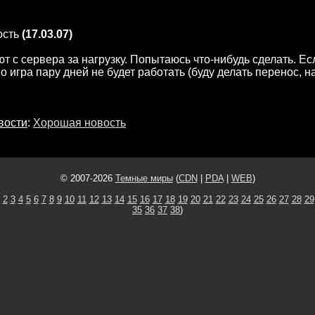
ость
(17.03.07)
т с сервера за нагрузку. Попытаюсь что-нибудь сделать. Ес
о игра пару дней не будет работать (буду делать перенос, н
вости
:
Хорошая новость
© 2007-2026
Темные миры
(
CDN
|
PDA
|
WEB
)
2
3
4
5
6
7
8
9
10
11
12
13
14
15
16
17
18
19
20
21
22
23
24
25
26
27
28
29
35
36
37
38
)