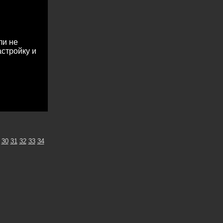
ли не
астройку и
30
31
32
33
34