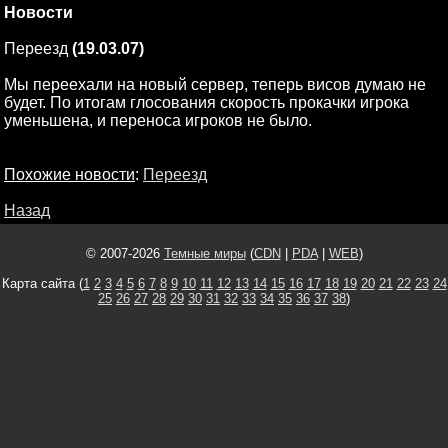
Новости
Переезд
(19.03.07)
Мы переехали на новый сервер, теперь висов думаю не
будет. По итогам глосования скорость прокачки игрока
уменьшена, и переноса игроков не было.
Похожие новости
:
Переезд
Назад
© 2007-2026
Темные миры
(
CDN
|
PDA
|
WEB
)
Карта сайта (
1
2
3
4
5
6
7
8
9
10
11
12
13
14
15
16
17
18
19
20
21
22
23
24
25
26
27
28
29
30
31
32
33
34
35
36
37
38
)