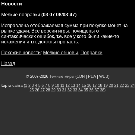
Новости
Мелкие поправки
(03.07.08/03:47)
Исправлена отображаемая сумма при покупке монет на
рынке удачи. Все версии игры, почищены от
синтаксических ошибок, т.е. все у кого были какие-то
искажения и т.п. должны пропасть.
Похожие новости
:
Мелкие обновы
,
Поправки
Назад
© 2007-2026
Темные миры
(
CDN
|
PDA
|
WEB
)
Карта сайта (
1
2
3
4
5
6
7
8
9
10
11
12
13
14
15
16
17
18
19
20
21
22
23
24
25
26
27
28
29
30
31
32
33
34
35
36
37
38
)