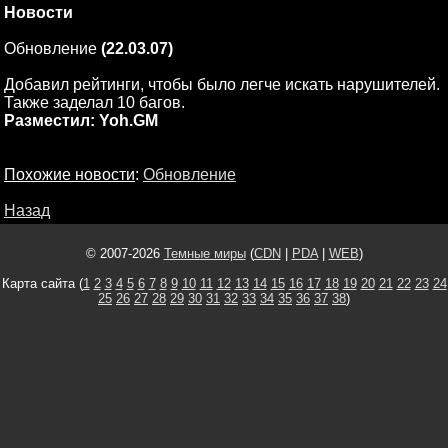
Новости
Обновление
(22.03.07)
Добавил рейтинги, чтобы было легче искать нарушителей.
Также заделал 10 багов.
Разместил: Yoh.GM
Похожие новости
:
Обновление
Назад
© 2007-2026
Темные миры
(
CDN
|
PDA
|
WEB
)
Карта сайта (
1
2
3
4
5
6
7
8
9
10
11
12
13
14
15
16
17
18
19
20
21
22
23
24
25
26
27
28
29
30
31
32
33
34
35
36
37
38
)