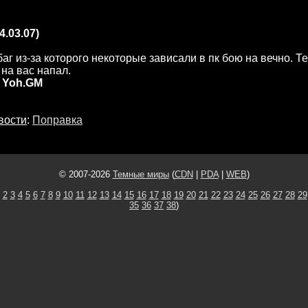
4.03.07)
аг из-за которого некоторые зависали в пк бою на вечно. Т
 на вас напал.
 Yoh.GM
вости
:
Поправка
© 2007-2026
Темные миры
(
CDN
|
PDA
|
WEB
)
2
3
4
5
6
7
8
9
10
11
12
13
14
15
16
17
18
19
20
21
22
23
24
25
26
27
28
29
35
36
37
38
)